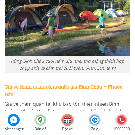
Rừng Bình Châu cuối năm dịu nhẹ, thơ mộng thích hợp
chụp ảnh và cắm trại cuối tuần. (Ảnh: Sưu tầm)
Giá vé tham quan rừng quốc gia Bình Châu – Phước
Bửu
Giá vé tham quan tại Khu bảo tồn thiên nhiên Bình
Châu – Phước Bửu là thông tin được nhiều du khách
quan tâm trước khi lên kế hoạch khám phá. Tùy theo
loại hình trải nghiệm, mức phí có thể khác nhau.
Messenger
Bản đồ
Đặt vé
Zalo
19003300