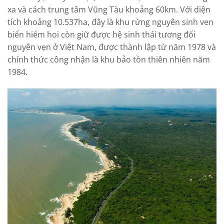
xa và cách trung tâm Vũng Tàu khoảng 60km. Với diện
tích khoảng 10.537ha, đây là khu rừng nguyên sinh ven
biển hiếm hoi còn giữ được hệ sinh thái tương đối
nguyên vẹn ở Việt Nam, được thành lập từ năm 1978 và
chính thức công nhận là khu bảo tồn thiên nhiên năm
1984.