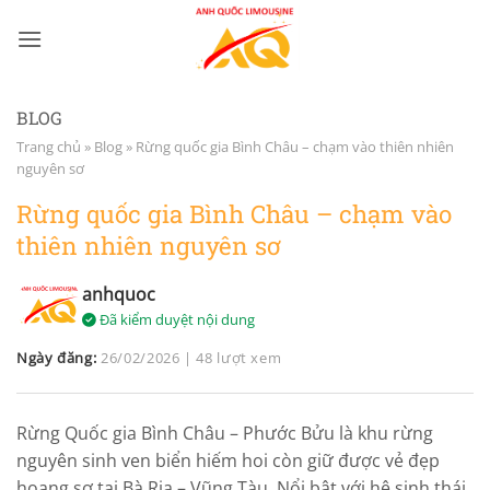
Bỏ
qua
nội
dung
BLOG
Trang chủ
»
Blog
»
Rừng quốc gia Bình Châu – chạm vào thiên nhiên
nguyên sơ
Rừng quốc gia Bình Châu – chạm vào
thiên nhiên nguyên sơ
anhquoc
Đã kiểm duyệt nội dung
Ngày đăng:
26/02/2026
|
48 lượt xem
Rừng Quốc gia Bình Châu – Phước Bửu là khu rừng
nguyên sinh ven biển hiếm hoi còn giữ được vẻ đẹp
hoang sơ tại Bà Rịa – Vũng Tàu. Nổi bật với hệ sinh thái