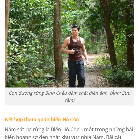
Con đường rừng Bình Châu đậm chất điện ảnh. (Ảnh: Sưu
tầm)
Kết hợp tham quan biển Hồ Cốc
Nằm sát rìa rừng là Biển Hồ Cốc – một trong những bãi
biển hoang sơ đẹp nhất khu vực phía Nam. Bãi cát