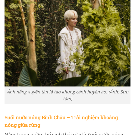
Ánh nắng xuyên tán lá tạo khung cảnh huyền ảo. (Ảnh: Sưu
tầm)
Suối nước nóng Bình Châu – Trải nghiệm khoáng
nóng giữa rừng
Nằm trong quần thể sinh thái này là Suối nước nóng