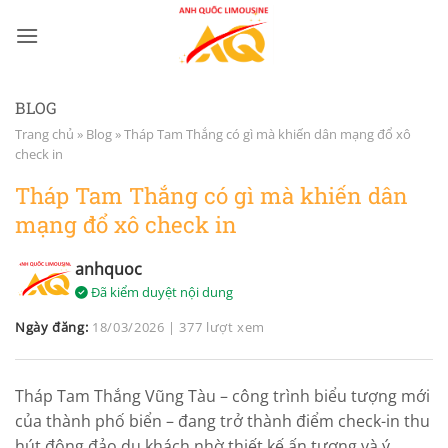
Bỏ
qua
nội
dung
BLOG
Trang chủ
»
Blog
»
Tháp Tam Thắng có gì mà khiến dân mạng đổ xô
check in
Tháp Tam Thắng có gì mà khiến dân
mạng đổ xô check in
anhquoc
Đã kiểm duyệt nội dung
Ngày đăng:
18/03/2026
|
377 lượt xem
Tháp Tam Thắng Vũng Tàu – công trình biểu tượng mới
của thành phố biển – đang trở thành điểm check-in thu
hút đông đảo du khách nhờ thiết kế ấn tượng và ý