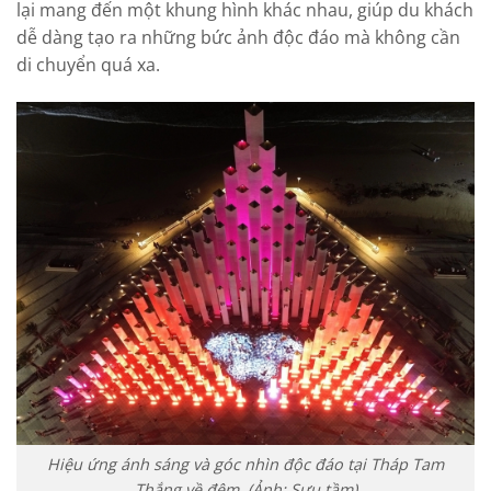
lại mang đến một khung hình khác nhau, giúp du khách
dễ dàng tạo ra những bức ảnh độc đáo mà không cần
di chuyển quá xa.
Hiệu ứng ánh sáng và góc nhìn độc đáo tại Tháp Tam
Thắng về đêm. (Ảnh: Sưu tầm)