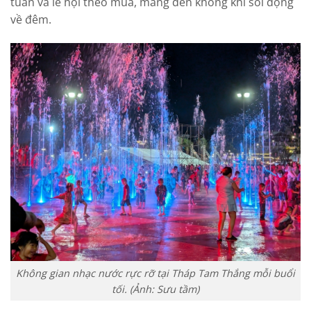
tuần và lễ hội theo mùa, mang đến không khí sôi động
về đêm.
Không gian nhạc nước rực rỡ tại Tháp Tam Thắng mỗi buổi
tối. (Ảnh: Sưu tầm)