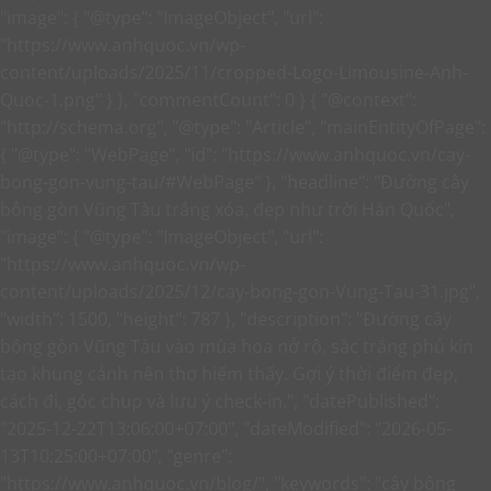
"image": { "@type": "ImageObject", "url":
"https://www.anhquoc.vn/wp-
content/uploads/2025/11/cropped-Logo-Limousine-Anh-
Quoc-1.png" } }, "commentCount": 0 }
{ "@context":
"http://schema.org", "@type": "Article", "mainEntityOfPage":
{ "@type": "WebPage", "id": "https://www.anhquoc.vn/cay-
bong-gon-vung-tau/#WebPage" }, "headline": "Đường cây
bông gòn Vũng Tàu trắng xóa, đẹp như trời Hàn Quốc",
"image": { "@type": "ImageObject", "url":
"https://www.anhquoc.vn/wp-
content/uploads/2025/12/cay-bong-gon-Vung-Tau-31.jpg",
"width": 1500, "height": 787 }, "description": "Đường cây
bông gòn Vũng Tàu vào mùa hoa nở rộ, sắc trắng phủ kín
tạo khung cảnh nên thơ hiếm thấy. Gợi ý thời điểm đẹp,
cách đi, góc chụp và lưu ý check-in.", "datePublished":
"2025-12-22T13:06:00+07:00", "dateModified": "2026-05-
13T10:25:00+07:00", "genre":
"https://www.anhquoc.vn/blog/", "keywords": "cây bông