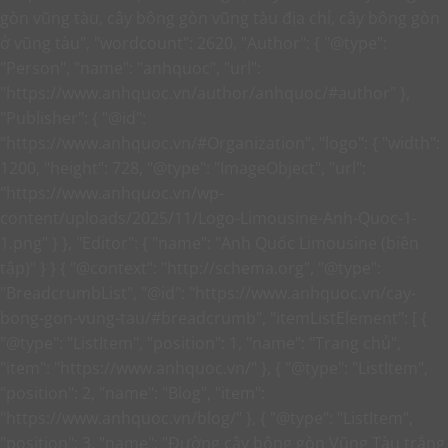
gòn vũng tàu, cây bông gòn vũng tàu địa chỉ, cây bông gòn
ở vũng tàu", "wordcount": 2620, "Author": { "@type":
"Person", "name": "anhquoc", "url":
"https://www.anhquoc.vn/author/anhquoc/#author" },
"Publisher": { "@id":
"https://www.anhquoc.vn/#Organization", "logo": { "width":
1200, "height": 728, "@type": "ImageObject", "url":
"https://www.anhquoc.vn/wp-
content/uploads/2025/11/Logo-Limousine-Anh-Quoc-1-
1.png" } }, "Editor": { "name": "Anh Quốc Limousine (biên
tập)" } }
{ "@context": "http://schema.org", "@type":
"BreadcrumbList", "@id": "https://www.anhquoc.vn/cay-
bong-gon-vung-tau/#breadcrumb", "itemListElement": [ {
"@type": "ListItem", "position": 1, "name": "Trang chủ",
"item": "https://www.anhquoc.vn/" }, { "@type": "ListItem",
"position": 2, "name": "Blog", "item":
"https://www.anhquoc.vn/blog/" }, { "@type": "ListItem",
"position": 3, "name": "Đường cây bông gòn Vũng Tàu trắng