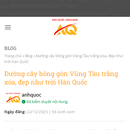
xóa, đẹp như trời Hàn Quốc", "item":
"https://www.anhquoc.vn/cay-bong-gon-vung-tau/" } ] }
Bỏ
qua
nội
dun
BLOG
Trang chủ
»
Blog
»
Đường cây bông gòn Vũng Tàu trắng xóa, đẹp như
trời Hàn Quốc
Đường cây bông gòn Vũng Tàu trắng
xóa, đẹp như trời Hàn Quốc
anhquoc
Đã kiểm duyệt nội dung
Ngày đăng:
22/12/2025
|
56 lượt xem