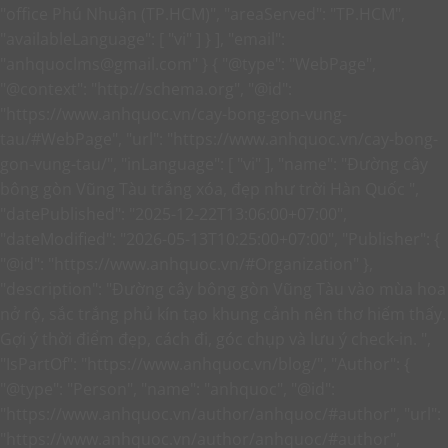
"office Phú Nhuận (TP.HCM)", "areaServed": "TP.HCM",
"availableLanguage": [ "vi" ] } ], "email":
"anhquoclms@gmail.com" }
{ "@type": "WebPage",
"@context": "http://schema.org", "@id":
"https://www.anhquoc.vn/cay-bong-gon-vung-
tau/#WebPage", "url": "https://www.anhquoc.vn/cay-bong-
gon-vung-tau/", "inLanguage": [ "vi" ], "name": "Đường cây
bông gòn Vũng Tàu trắng xóa, đẹp như trời Hàn Quốc ",
"datePublished": "2025-12-22T13:06:00+07:00",
"dateModified": "2026-05-13T10:25:00+07:00", "Publisher": {
"@id": "https://www.anhquoc.vn/#Organization" },
"description": "Đường cây bông gòn Vũng Tàu vào mùa hoa
nở rộ, sắc trắng phủ kín tạo khung cảnh nên thơ hiếm thấy.
Gợi ý thời điểm đẹp, cách đi, góc chụp và lưu ý check-in. ",
"IsPartOf": "https://www.anhquoc.vn/blog/", "Author": {
"@type": "Person", "name": "anhquoc", "@id":
"https://www.anhquoc.vn/author/anhquoc/#author", "url":
"https://www.anhquoc.vn/author/anhquoc/#author",