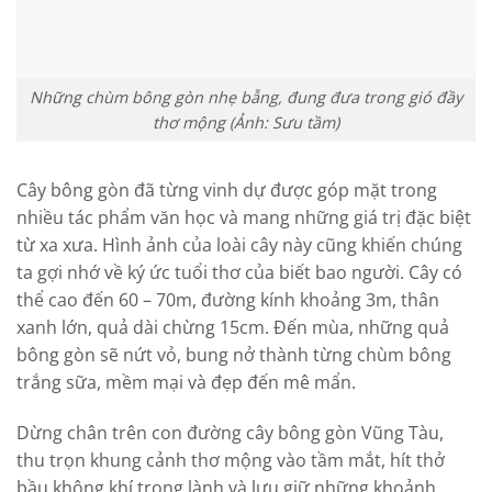
Những chùm bông gòn nhẹ bẫng, đung đưa trong gió đầy
thơ mộng (Ảnh: Sưu tầm)
Cây bông gòn đã từng vinh dự được góp mặt trong
nhiều tác phẩm văn học và mang những giá trị đặc biệt
từ xa xưa. Hình ảnh của loài cây này cũng khiến chúng
ta gợi nhớ về ký ức tuổi thơ của biết bao người. Cây có
thể cao đến 60 – 70m, đường kính khoảng 3m, thân
xanh lớn, quả dài chừng 15cm. Đến mùa, những quả
bông gòn sẽ nứt vỏ, bung nở thành từng chùm bông
trắng sữa, mềm mại và đẹp đến mê mẩn.
Dừng chân trên con đường cây bông gòn Vũng Tàu,
thu trọn khung cảnh thơ mộng vào tầm mắt, hít thở
bầu không khí trong lành và lưu giữ những khoảnh